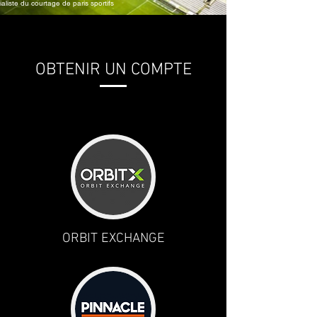
aliste du courtage de paris sportifs
OBTENIR UN COMPTE
ORBIT EXCHANGE