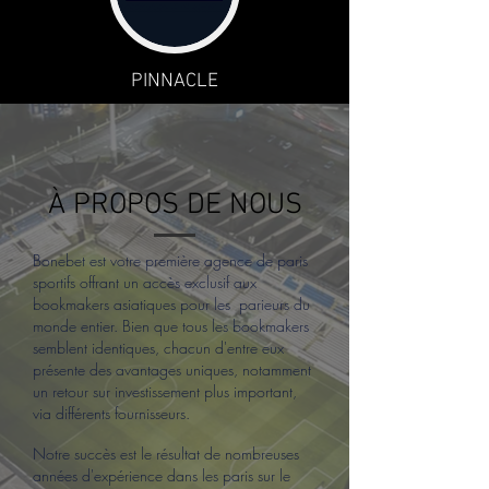
PINNACLE
À PROPOS DE NOUS
Bonebet est votre première agence de paris
sportifs offrant un accès exclusif aux
bookmakers asiatiques pour les parieurs du
monde entier. Bien que tous les bookmakers
semblent identiques, chacun d'entre eux
présente des avantages uniques, notamment
un retour sur investissement plus important,
via différents fournisseurs.
Notre succès est le résultat de nombreuses
années d'expérience dans les paris sur le