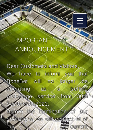
IMPORTANT
ANNOUNCEMENT
Dear Customers and Visitors,
We have to inform you that
BoneBet will no longer be
operating as a betting
brokerage service from 30th
September 2020.
Before the termination of our
operations, we will contact all of
our current